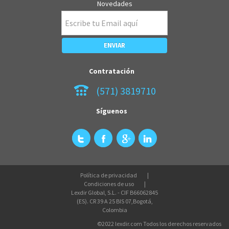
Novedades
Contratación
(571) 3819710
Síguenos
Política de privacidad
Condiciones de uso
Lexdir Global, S.L. - CIF B66062845
(ES). CR 39 A 25 BIS 07,Bogotá,
Colombia
©2022 lexdir.com Todos los derechos reservados