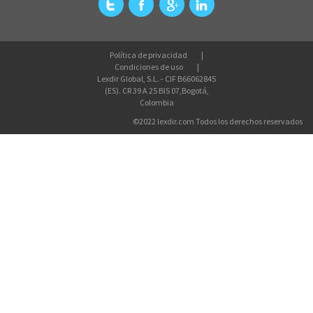
Política de privacidad
Condiciones de uso
Lexdir Global, S.L. - CIF B66062845
(ES). CR 39 A 25 BIS 07,Bogotá,
Colombia
©2022 lexdir.com Todos los derechos reservados