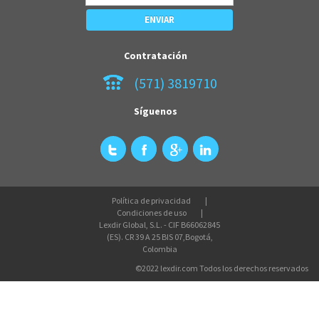
Contratación
(571) 3819710
Síguenos
Política de privacidad
Condiciones de uso
Lexdir Global, S.L. - CIF B66062845
(ES). CR 39 A 25 BIS 07,Bogotá,
Colombia
©2022 lexdir.com Todos los derechos reservados