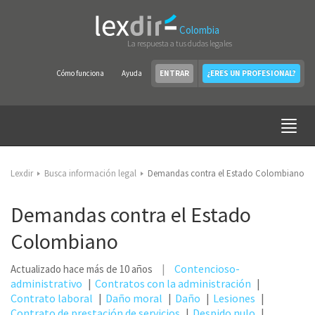
Colombia
La respuesta a tus dudas legales
Cómo funciona
Ayuda
ENTRAR
¿ERES UN PROFESIONAL?
Lexdir
Busca información legal
Demandas contra el Estado Colombiano
Demandas contra el Estado
Colombiano
Contencioso-
Actualizado hace más de 10 años
administrativo
Contratos con la administración
Contrato laboral
Daño moral
Daño
Lesiones
Contrato de prestación de servicios
Despido nulo