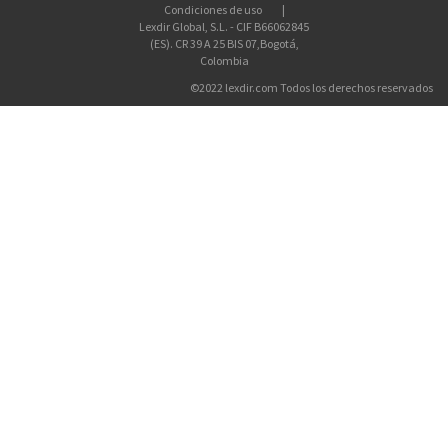
Condiciones de uso
Lexdir Global, S.L. - CIF B66062845
(ES). CR 39 A 25 BIS 07,Bogotá,
Colombia
©2022 lexdir.com Todos los derechos reservados