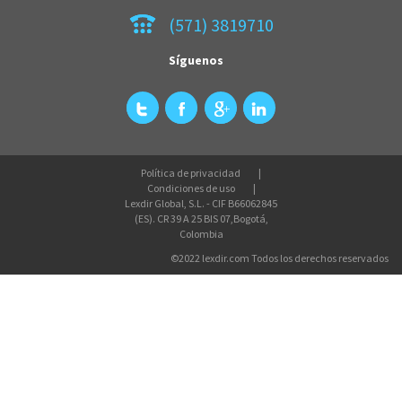
(571) 3819710
Síguenos
Política de privacidad
Condiciones de uso
Lexdir Global, S.L. - CIF B66062845
(ES). CR 39 A 25 BIS 07,Bogotá,
Colombia
©2022 lexdir.com Todos los derechos reservados