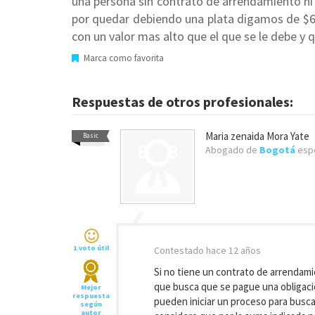
una persona sin contrato de arrendamiento ni
por quedar debiendo una plata digamos de $
con un valor mas alto que el que se le debe y 
Marca como favorita
Respuestas de otros profesionales:
Maria zenaida Mora Yate
Basic
Abogado de
Bogotá
espe
1 voto útil
Contestado
hace 12 años
Si no tiene un contrato de arrenda
que busca que se pague una obligaci
Mejor
respuesta
pueden iniciar un proceso para busc
según
autor