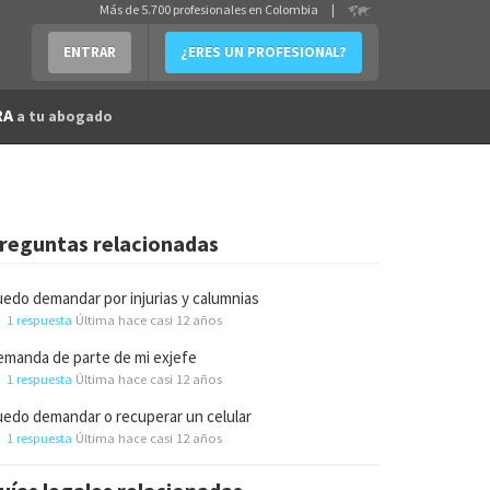
Más de 5.700 profesionales en Colombia
|
ENTRAR
¿ERES UN PROFESIONAL?
RA
a tu abogado
reguntas relacionadas
edo demandar por injurias y calumnias
1 respuesta
Última hace casi 12 años
manda de parte de mi exjefe
1 respuesta
Última hace casi 12 años
edo demandar o recuperar un celular
1 respuesta
Última hace casi 12 años