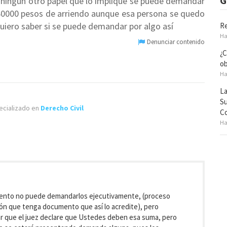
G
 ningún otro papel que lo implique se puede demandar
60000 pesos de arriendo aunque esa persona se quedo
quiero saber si se puede demandar por algo así
Re
Ha
Denunciar contenido
¿C
ob
Ha
La
Su
cializado en
Derecho Civil
Co
Ha
miento no puede demandarlos ejecutivamente, (proceso
ón que tenga documento que así lo acredite), pero
ar que el juez declare que Ustedes deben esa suma, pero