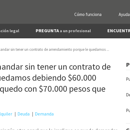
Cómo funciona
Ayuda
PREGUNTA
ENCUENT
ción legal
a un profesional
andar sin tener un contrato de arrendamiento porque le quedamos ...
andar sin tener un contrato de
P
uedamos debiendo $60.000
Pu
e quedo con $70.000 pesos que
De
Pu
quiler
Deuda
Demanda