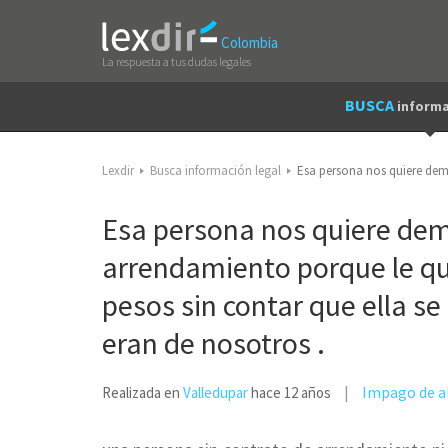
Colombia
La respuesta a tus dudas legales
BUSCA
informa
Lexdir
Busca información legal
Esa persona nos quiere dem
Esa persona nos quiere dem
arrendamiento porque le q
pesos sin contar que ella s
eran de nosotros .
Impago de al
Realizada en
Valledupar
hace 12 años