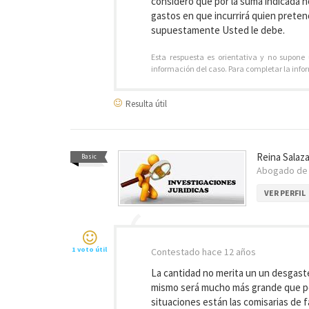
considero que por la suma indicada 
gastos en que incurrirá quien prete
supuestamente Usted le debe.
Esta respuesta es orientativa y no supone
información del caso. Para completar la info
Resulta útil
Reina Salaza
Basic
Abogado d
VER PERFIL
1 voto útil
Contestado
hace 12 años
La cantidad no merita un un desgaste 
mismo será mucho más grande que por
situaciones están las comisarias de f