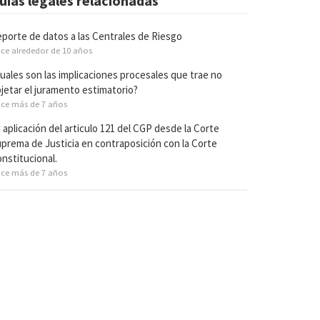
uías legales relacionadas
porte de datos a las Centrales de Riesgo
ce alrededor de 10 años
uales son las implicaciones procesales que trae no
jetar el juramento estimatorio?
ce más de 7 años
 aplicación del articulo 121 del CGP desde la Corte
prema de Justicia en contraposición con la Corte
nstitucional.
ce más de 7 años