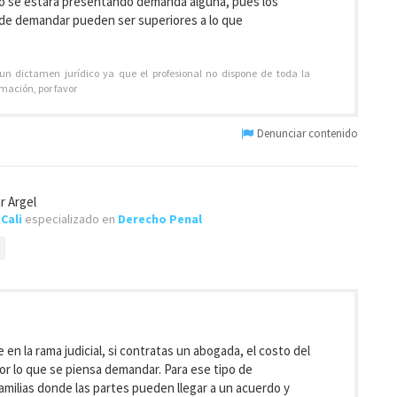
no se estará presentando demanda alguna, pues los
nde demandar pueden ser superiores a lo que
 un dictamen jurídico ya que el profesional no dispone de toda la
rmación, por favor
Denunciar contenido
r Argel
e
Cali
especializado en
Derecho Penal
en la rama judicial, si contratas un abogada, el costo del
 lo que se piensa demandar. Para ese tipo de
amilias donde las partes pueden llegar a un acuerdo y