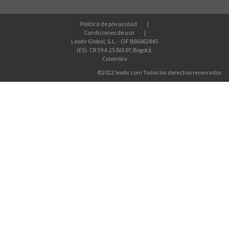
Política de privacidad
Condiciones de uso
Lexdir Global, S.L. - CIF B66062845
(ES). CR 39 A 25 BIS 07,Bogotá,
Colombia
©2022 lexdir.com Todos los derechos reservados