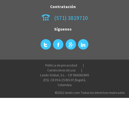
Contratación
(571) 3819710
Síguenos
Política de privacidad
Condiciones de uso
Lexdir Global, S.L. - CIF B66062845
(ES). CR 39 A 25 BIS 07,Bogotá,
Colombia
©2022 lexdir.com Todos los derechos reservados