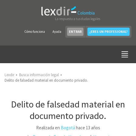
Colombia
La respuesta a tus dudas legales
Cómo funciona
Ayuda
ENTRAR
¿ERES UN PROFESIONAL?
Lexdir
Busca información legal
Delito de falsedad material en documento privado.
Delito de falsedad material en
documento privado.
Realizada en
Bogotá
hace 13 años