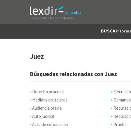
Colombia
La respuesta a tus dudas legales
BUSCA
informa
Juez
Búsquedas relacionadas con Juez
Derecho procesal
Ejecución
Medidas cautelares
Demanda
Audiencia previa
Recurso 
Auto judicial
Recurso d
Acto de conciliación
Prueba