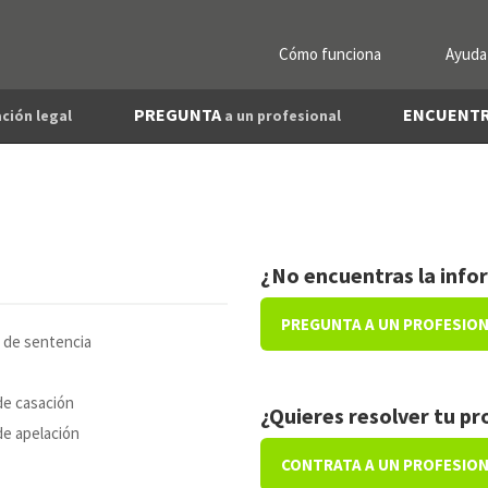
Cómo funciona
Ayuda
PREGUNTA
ENCUENT
ción legal
a un profesional
¿No encuentras la info
PREGUNTA A UN PROFESIO
 de sentencia
de casación
¿Quieres resolver tu p
e apelación
CONTRATA A UN PROFESIO