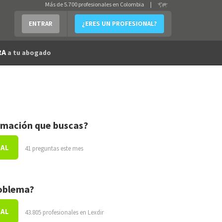
Más de 5.700 profesionales en Colombia
|
ENTRAR
¿ERES UN PROFESIONAL?
RA
a tu abogado
rmación que buscas?
NAL
41 preguntas este mes
roblema?
NAL
43.805 profesionales en Lexdir