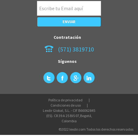
Contratación
(571) 3819710
Síguenos
Política de privacidad
Condiciones de uso
Lexdir Global, S.L. - CIF B66062845
(ES). CR 39 A 25 BIS 07,Bogotá,
Colombia
©2022 lexdir.com Todos los derechos reservados