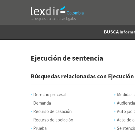
Colombia
La respuesta a tus dudas legales
BUSCA
informa
Ejecución de sentencia
Búsquedas relacionadas con Ejecución
Derecho procesal
Medidas c
Demanda
Audiencia
Recurso de casación
Auto judic
Recurso de apelación
Acto de c
Prueba
Sentenci