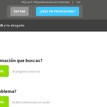
Más de 5.700 profesionales en Colombia
|
ENTRAR
¿ERES UN PROFESIONAL?
RA
a tu abogado
rmación que buscas?
NAL
43 preguntas este mes
roblema?
NAL
43.805 profesionales en Lexdir