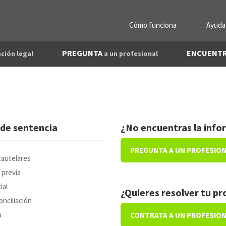
Cómo funciona
Ayuda
PREGUNTA
ENCUENT
ción legal
a un profesional
 de sentencia
¿No encuentras la info
PREGUNTA A UN PROFESIO
autelares
 previa
ial
¿Quieres resolver tu p
onciliación
a
CONTRATA A UN PROFESIO