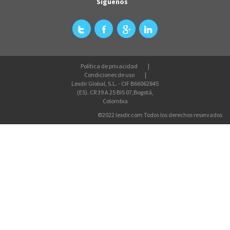
Síguenos
Política de privacidad
Condiciones de uso
Lexdir Global, S.L. - CIF B66062845
(ES). CR 39 A 25 BIS 07,Bogotá,
Colombia
©2022 lexdir.com Todos los derechos reservados