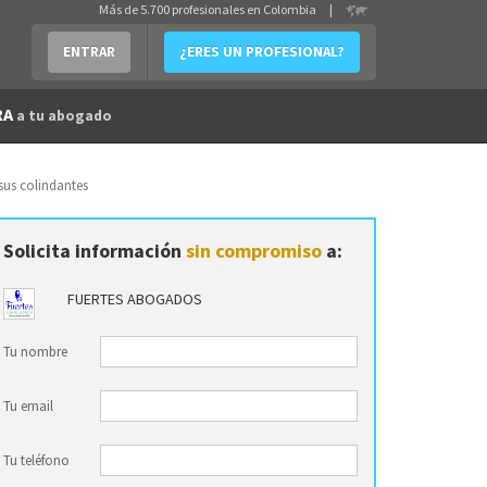
Más de 5.700 profesionales en Colombia
|
ENTRAR
¿ERES UN PROFESIONAL?
RA
a tu abogado
sus colindantes
Solicita información
sin compromiso
a:
FUERTES ABOGADOS
Tu nombre
Tu email
Tu teléfono