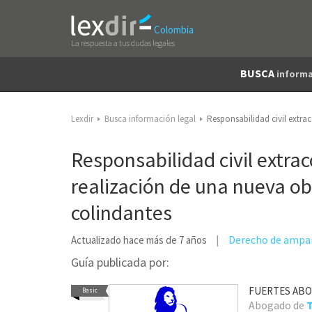
Colombia
La respuesta a tus dudas legales
BUSCA
informa
Lexdir
Busca información legal
Responsabilidad civil extra
Responsabilidad civil extrac
realización de una nueva ob
colindantes
Derecho de ampa
Actualizado hace más de 7 años
Guía publicada por:
FUERTES AB
Basic
Abogado de
T