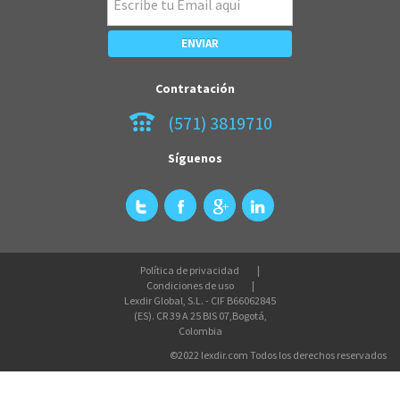
Contratación
(571) 3819710
Síguenos
Política de privacidad
Condiciones de uso
Lexdir Global, S.L. - CIF B66062845
(ES). CR 39 A 25 BIS 07,Bogotá,
Colombia
©2022 lexdir.com Todos los derechos reservados