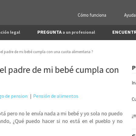
Cómo funciona
Ayuda
PREGUNTA
ENCUENT
ción legal
a un profesional
el padre de mi bebé cumpla con una cuota alimentaria ?
el padre de mi bebé cumpla con
P
In
o de pension
Pensión de alimentos
Cu
otá pero no le envía nada a mi bebé y yo sola no puedo
¿m
ando, ¿Qué puedo hacer si no está en el pueblo y no