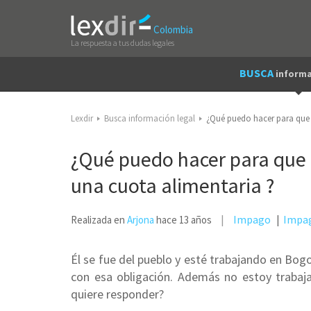
Colombia
La respuesta a tus dudas legales
BUSCA
informa
Lexdir
Busca información legal
¿Qué puedo hacer para que 
¿Qué puedo hacer para que 
una cuota alimentaria ?
Impago
Impag
Realizada en
Arjona
hace 13 años
Él se fue del pueblo y esté trabajando en Bog
con esa obligación. Además no estoy trabaj
quiere responder?