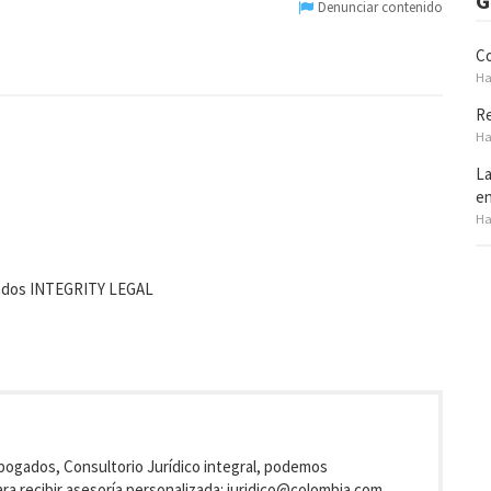
G
Denunciar contenido
Co
Ha
Re
Ha
La
en
Ha
ados INTEGRITY LEGAL
Abogados, Consultorio Jurídico integral, podemos
ra recibir asesoría personalizada: juridico@colombia.com