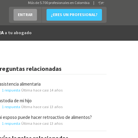
Más de 5.700 profesionales en Colombia
|
ENTRAR
¿ERES UN PROFESIONAL?
RA
a tu abogado
reguntas relacionadas
asistencia alimentaria
1 respuesta
Última hace casi 14 años
stodia de mi hijo
1 respuesta
Última hace casi 13 años
i esposo puede hacer retroactivo de alimentos?
1 respuesta
Última hace casi 13 años