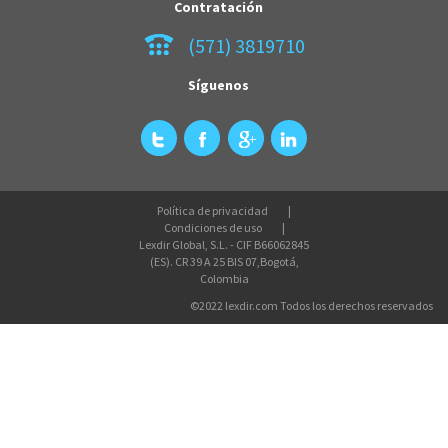
Contratación
(571) 3819710
Síguenos
Política de privacidad
Condiciones de uso
Lexdir Global, S.L. - CIF B66062845
(ES). CR 39 A 25 BIS 07,Bogotá,
Colombia
©2022 lexdir.com Todos los derechos reservados