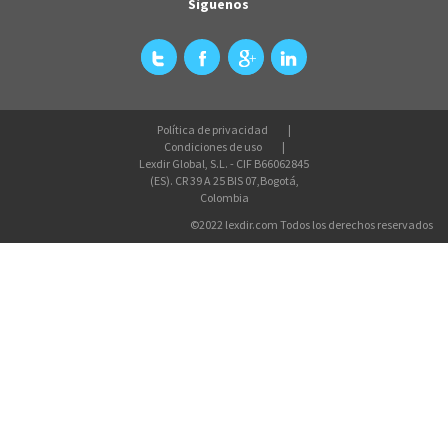
Síguenos
Política de privacidad
Condiciones de uso
Lexdir Global, S.L. - CIF B66062845
(ES). CR 39 A 25 BIS 07,Bogotá,
Colombia
©2022 lexdir.com Todos los derechos reservados