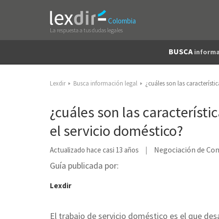
Colombia
La respuesta a tus dudas legales
BUSCA
informa
Lexdir
Busca información legal
¿cuáles son las característi
¿cuáles son las característi
el servicio doméstico?
Negociación de Con
Actualizado hace casi 13 años
Guía publicada por:
Lexdir
El trabajo de servicio doméstico es el que des