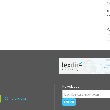
Ha
¿C
pr
Ha
¿C
Ha
Novedades
Cómo funciona