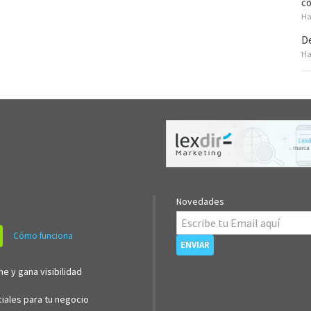
co
Ha
De
Ha
Novedades
Cómo funciona
ne y gana visibilidad
iales para tu negocio