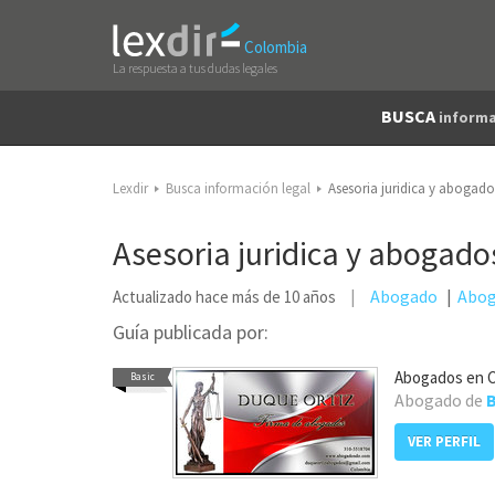
Colombia
La respuesta a tus dudas legales
BUSCA
informa
Lexdir
Busca información legal
Asesoria juridica y abogad
Asesoria juridica y abogad
Abogado
Abog
Actualizado hace más de 10 años
Guía publicada por:
Abogados en 
Basic
Abogado de
VER PERFIL