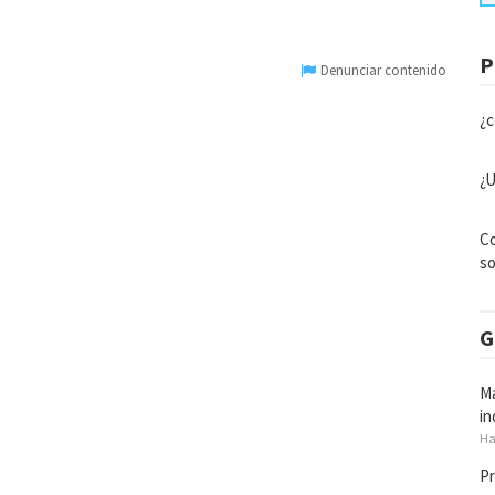
P
Denunciar contenido
¿c
¿U
Co
so
G
Ma
in
Ha
Pr