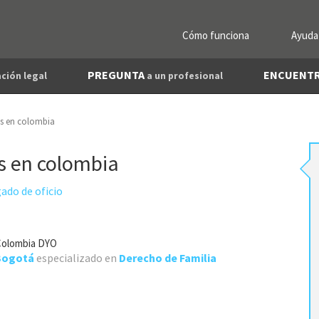
Cómo funciona
Ayuda
PREGUNTA
ENCUENT
ción legal
a un profesional
os en colombia
os en colombia
ado de oficio
Colombia DYO
Bogotá
especializado en
Derecho de Familia