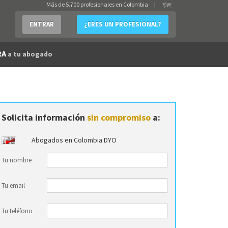
Más de 5.700 profesionales en Colombia
|
ENTRAR
¿ERES UN PROFESIONAL?
RA
a tu abogado
Solicita información
sin compromiso
a:
Abogados en Colombia DYO
Tu nombre
Tu email
Tu teléfono