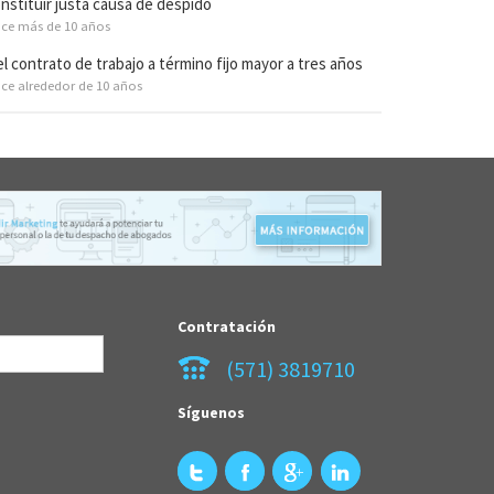
nstituir justa causa de despido
ce más de 10 años
l contrato de trabajo a término fijo mayor a tres años
ce alrededor de 10 años
Contratación
(571) 3819710
Síguenos