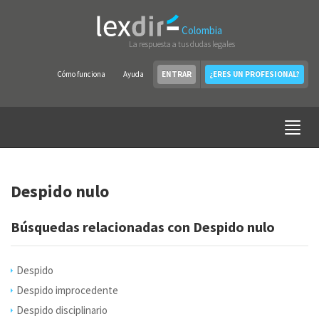
Colombia
La respuesta a tus dudas legales
Cómo funciona
Ayuda
ENTRAR
¿ERES UN PROFESIONAL?
Despido nulo
Búsquedas relacionadas con Despido nulo
Despido
Despido improcedente
Despido disciplinario