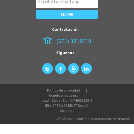
Contratación
(571) 3819710
Síguenos
Política de privacidad
Condiciones de uso
Lexdir Global, S.L. - CIF B66062845
(ES). CR 39 A 25 BIS 07,Bogotá,
Colombia
©2022 lexdir.com Todos los derechos reservados