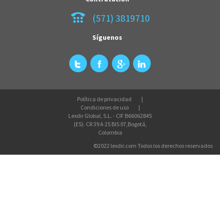
(571) 3819710
Síguenos
Política de privacidad
Condiciones de uso
Lexdir Global, S.L. - CIF B66062845
(ES). CR 39 A 25 BIS 07,Bogotá,
Colombia
©2022 lexdir.com Todos los derechos reservados