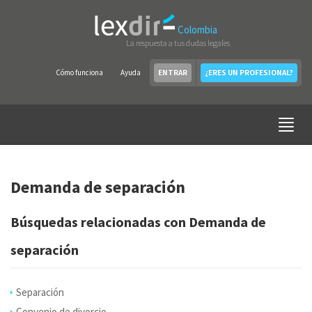
Colombia
La respuesta a tus dudas legales
Cómo funciona
Ayuda
ENTRAR
¿ERES UN PROFESIONAL?
Demanda de separación
Búsquedas relacionadas con Demanda de
separación
Separación
Convenio de divorcio