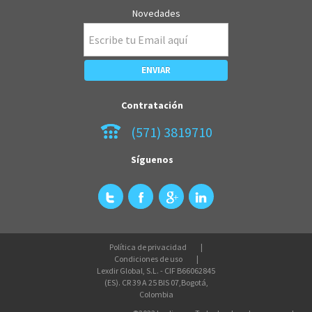
Novedades
Contratación
(571) 3819710
Síguenos
Política de privacidad
Condiciones de uso
Lexdir Global, S.L. - CIF B66062845
(ES). CR 39 A 25 BIS 07,Bogotá,
Colombia