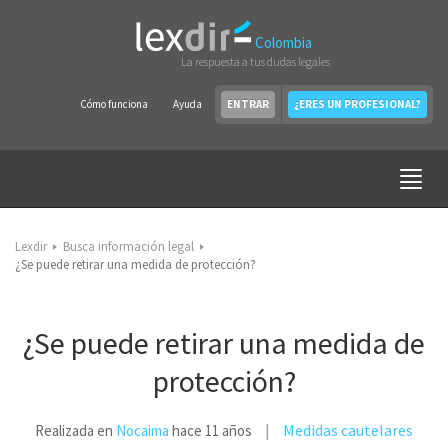
Colombia
La respuesta a tus dudas legales
Cómo funciona
Ayuda
ENTRAR
¿ERES UN PROFESIONAL?
Lexdir
Busca información legal
¿Se puede retirar una medida de protección?
¿Se puede retirar una medida de
protección?
Medidas cautelares
Realizada en
Nocaima
hace 11 años