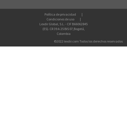
Política de privacidad
Condiciones de uso
Lexdir Global, S.L. - CIF B66062845
(ES). CR 39 A 25 BIS 07,Bogotá,
Colombia
©2022 lexdir.com Todos los derechos reservados