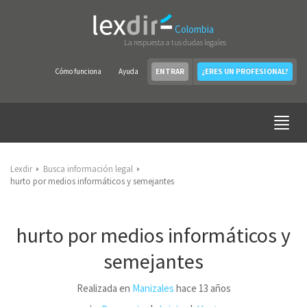
Colombia
La respuesta a tus dudas legales
Cómo funciona
Ayuda
ENTRAR
¿ERES UN PROFESIONAL?
Lexdir
Busca información legal
hurto por medios informáticos y semejantes
hurto por medios informáticos y
semejantes
Realizada en
Manizales
hace 13 años