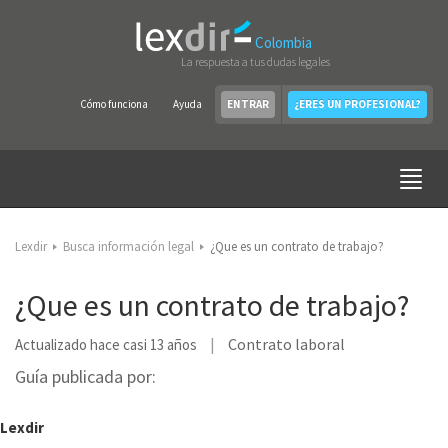
Colombia
La respuesta a tus dudas legales
Cómo funciona
Ayuda
ENTRAR
¿ERES UN PROFESIONAL?
Lexdir
Busca información legal
¿Que es un contrato de trabajo?
¿Que es un contrato de trabajo?
Contrato laboral
Actualizado hace casi 13 años
Guía publicada por:
Lexdir