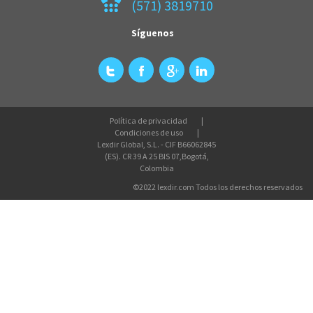
(571) 3819710
Síguenos
Política de privacidad
Condiciones de uso
Lexdir Global, S.L. - CIF B66062845
(ES). CR 39 A 25 BIS 07,Bogotá,
Colombia
©2022 lexdir.com Todos los derechos reservados