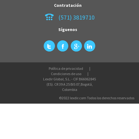
Contratación
(571) 3819710
Síguenos
Política de privacidad
Condiciones de uso
Lexdir Global, S.L. - CIF B66062845
(ES). CR 39 A 25 BIS 07,Bogotá,
Colombia
©2022 lexdir.com Todos los derechos reservados