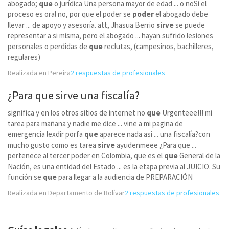
abogado;
que
o jurídica Una persona mayor de edad ... o noSi el
proceso es oral no, por que el poder se
poder
el abogado debe
llevar ... de apoyo y asesoría. att, Jhasua Berrio
sirve
se puede
representar a si misma, pero el abogado ... hayan sufrido lesiones
personales o perdidas de
que
reclutas, (campesinos, bachilleres,
regulares)
Realizada en Pereira
2 respuestas de profesionales
¿Para
que
sirve una fiscalía?
significa y en los otros sitios de internet no
que
Urgenteee!!! mi
tarea para mañana y nadie me dice ... vine a mi pagina de
emergencia lexdir porfa
que
aparece nada asi ... una fiscalía?con
mucho gusto como es tarea
sirve
ayudenmeee ¿Para que ...
pertenece al tercer poder en Colombia, que es el
que
General de la
Nación, es una entidad del Estado ... es la etapa previa al JUICIO. Su
función se
que
para llegar a la audiencia de PREPARACIÓN
Realizada en Departamento de Bolívar
2 respuestas de profesionales