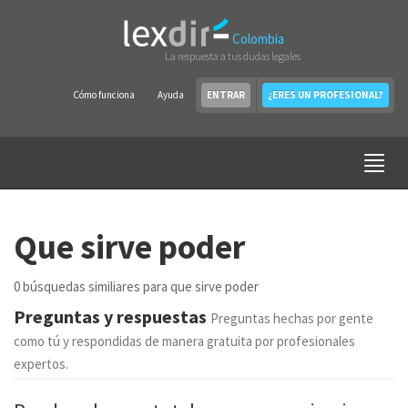
Colombia
La respuesta a tus dudas legales
Cómo funciona
Ayuda
ENTRAR
¿ERES UN PROFESIONAL?
Que sirve poder
0 búsquedas similiares para que sirve poder
Preguntas y respuestas
Preguntas hechas por gente
como tú y respondidas de manera gratuita por profesionales
expertos.