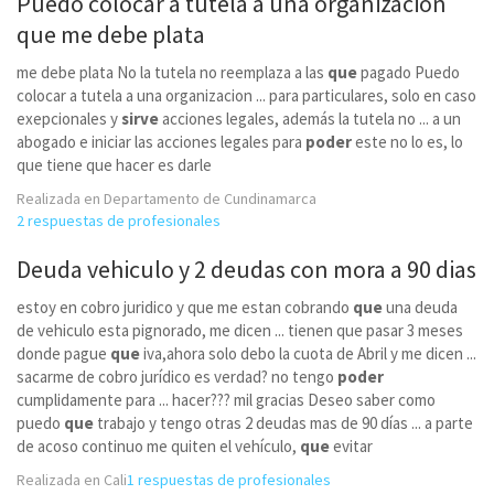
Puedo colocar a tutela a una organizacion
que
me debe plata
me debe plata No la tutela no reemplaza a las
que
pagado Puedo
colocar a tutela a una organizacion ... para particulares, solo en caso
exepcionales y
sirve
acciones legales, además la tutela no ... a un
abogado e iniciar las acciones legales para
poder
este no lo es, lo
que tiene que hacer es darle
Realizada en Departamento de Cundinamarca
2 respuestas de profesionales
Deuda vehiculo y 2 deudas con mora a 90 dias
estoy en cobro juridico y que me estan cobrando
que
una deuda
de vehiculo esta pignorado, me dicen ... tienen que pasar 3 meses
donde pague
que
iva,ahora solo debo la cuota de Abril y me dicen ...
sacarme de cobro jurídico es verdad? no tengo
poder
cumplidamente para ... hacer??? mil gracias Deseo saber como
puedo
que
trabajo y tengo otras 2 deudas mas de 90 días ... a parte
de acoso continuo me quiten el vehículo,
que
evitar
Realizada en Cali
1 respuestas de profesionales