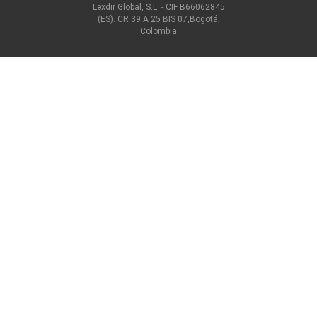
Lexdir Global, S.L. - CIF B66062845
(ES). CR 39 A 25 BIS 07,Bogotá,
Colombia
©2022 lexdir.com Todos los derechos reservados