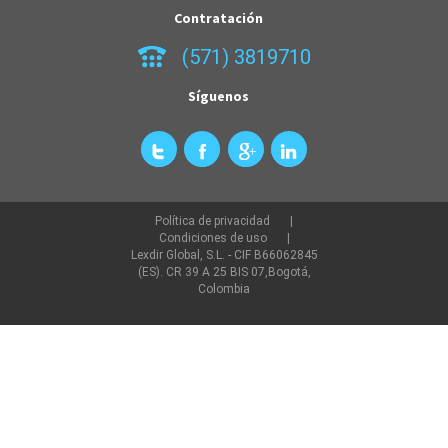
Contratación
(571) 3819710
Síguenos
Política de privacidad
Condiciones de uso
Lexdir Global, S.L. - CIF B66062845
(ES). CR 39 A 25 BIS 07,Bogotá,
Colombia
©2022 lexdir.com Todos los derechos reservados