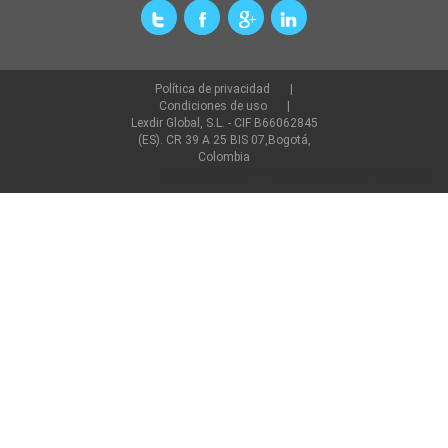
Política de privacidad
Condiciones de uso
Lexdir Global, S.L. - CIF B66062845
(ES). CR 39 A 25 BIS 07,Bogotá,
Colombia
©2022 lexdir.com Todos los derechos reservados