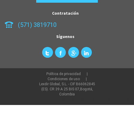
Contratación
(571) 3819710
Síguenos
Política de privacidad
Condiciones de uso
Lexdir Global, S.L. - CIF B66062845
(ES). CR 39 A 25 BIS 07,Bogotá,
Colombia
©2022 lexdir.com Todos los derechos reservados