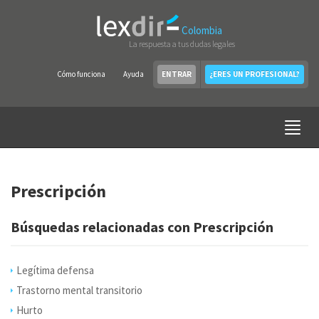
Colombia
La respuesta a tus dudas legales
Cómo funciona
Ayuda
ENTRAR
¿ERES UN PROFESIONAL?
Prescripción
Búsquedas relacionadas con Prescripción
Legítima defensa
Trastorno mental transitorio
Hurto