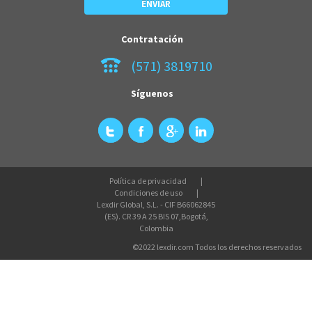
Contratación
(571) 3819710
Síguenos
Política de privacidad
Condiciones de uso
Lexdir Global, S.L. - CIF B66062845
(ES). CR 39 A 25 BIS 07,Bogotá,
Colombia
©2022 lexdir.com Todos los derechos reservados