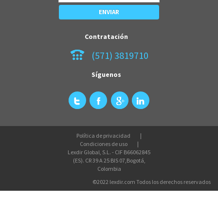
Contratación
(571) 3819710
Síguenos
Política de privacidad
Condiciones de uso
Lexdir Global, S.L. - CIF B66062845
(ES). CR 39 A 25 BIS 07,Bogotá,
Colombia
©2022 lexdir.com Todos los derechos reservados