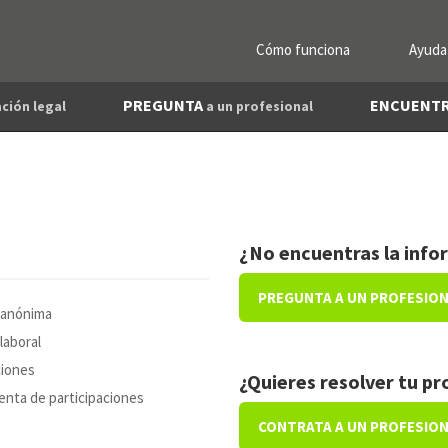
Cómo funciona
Ayuda
PREGUNTA
ENCUENT
ción legal
a un profesional
¿No encuentras la info
PREGUNTA A UN PROFESIO
 anónima
laboral
ciones
¿Quieres resolver tu p
nta de participaciones
CONTRATA A UN PROFESIO