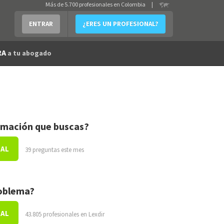
Más de 5.700 profesionales en Colombia
|
ENTRAR
¿ERES UN PROFESIONAL?
RA
a tu abogado
rmación que buscas?
NAL
39 preguntas este mes
roblema?
NAL
43.805 profesionales en Lexdir