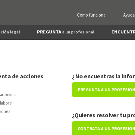
Cómo funciona
Ayuda
PREGUNTA
ENCUENT
ción legal
a un profesional
nta de acciones
¿No encuentras la info
PREGUNTA A UN PROFESIO
 anónima
laboral
ciones
¿Quieres resolver tu p
CONTRATA A UN PROFESIO