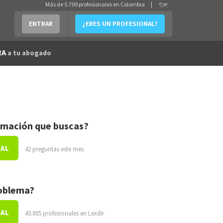
Más de 5.700 profesionales en Colombia
|
ENTRAR
¿ERES UN PROFESIONAL?
RA
a tu abogado
rmación que buscas?
NAL
42 preguntas este mes
roblema?
NAL
43.805 profesionales en Lexdir