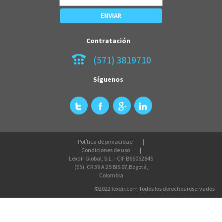
Contratación
(571) 3819710
Síguenos
Política de privacidad
Condiciones de uso
Lexdir Global, S.L. - CIF B66062845
(ES). CR 39 A 25 BIS 07,Bogotá,
Colombia
©2022 lexdir.com Todos los derechos reservados