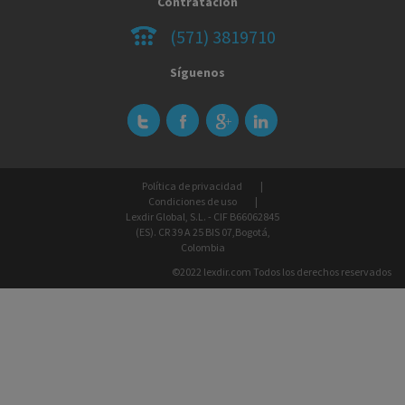
Contratación
(571) 3819710
Síguenos
Política de privacidad
Condiciones de uso
Lexdir Global, S.L. - CIF B66062845
(ES). CR 39 A 25 BIS 07,Bogotá,
Colombia
©2022 lexdir.com Todos los derechos reservados