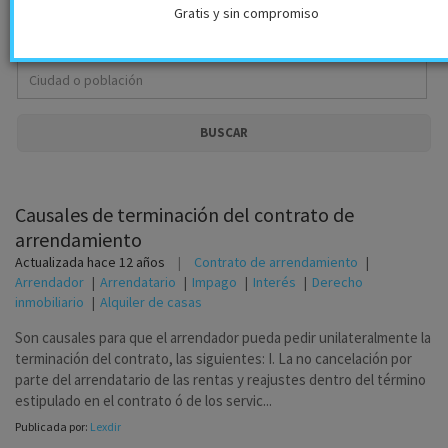
Gratis y sin compromiso
BUSCAR
Causales de terminación del contrato de
arrendamiento
Actualizada
hace 12 años
Contrato de arrendamiento
Arrendador
Arrendatario
Impago
Interés
Derecho
inmobiliario
Alquiler de casas
Son causales para que el arrendador pueda pedir unilateralmente la
terminación del contrato, las siguientes: I. La no cancelación por
parte del arrendatario de las rentas y reajustes dentro del término
estipulado en el contrato ó de los servic...
Publicada por:
Lexdir