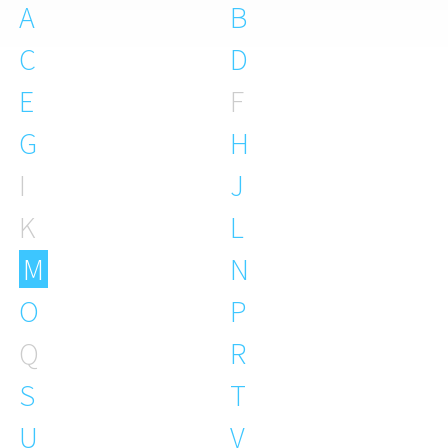
A
B
C
D
E
F
G
H
I
J
K
L
M
N
O
P
Q
R
S
T
U
V