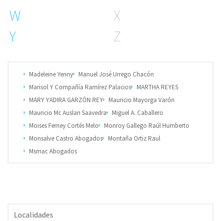
W
X
Y
Z
Madeleine Yenny
Manuel José Urrego Chacón
Marisol Y Compañía Ramírez Palacios
MARTHA REYES
MARY YADIRA GARZÓN REY
Mauricio Mayorga Varón
Mauricio Mc Auslan Saavedra
Miguel A. Caballero
Moises Ferney Cortés Melo
Monroy Gallego Raúl Humberto
Monsalve Castro Abogados
Montaña Ortiz Raul
Msmac Abogados
Localidades