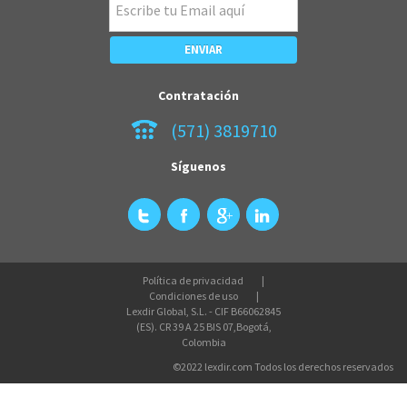
Contratación
(571) 3819710
Síguenos
Política de privacidad
Condiciones de uso
Lexdir Global, S.L. - CIF B66062845
(ES). CR 39 A 25 BIS 07,Bogotá,
Colombia
©2022 lexdir.com Todos los derechos reservados