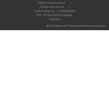
Política de privacidad
Condiciones de uso
Lexdir Global, S.L. - CIF B66062845
(ES). CR 39 A 25 BIS 07,Bogotá,
Colombia
©2022 lexdir.com Todos los derechos reservados