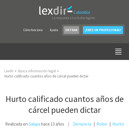
Colombia
La respuesta a tus dudas legales
Cómo funciona
Ayuda
ENTRAR
¿ERES UN PROFESIONAL?
Lexdir
Busca información legal
Hurto calificado cuantos años de cárcel pueden dictar
Hurto calificado cuantos años de
cárcel pueden dictar
Denuncia
Robo
Hurto
Realizada en
Galapa
hace 13 años