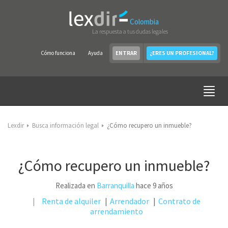
Colombia
La respuesta a tus dudas legales
Cómo funciona
Ayuda
ENTRAR
¿ERES UN PROFESIONAL?
Lexdir
Busca información legal
¿Cómo recupero un inmueble?
¿Cómo recupero un inmueble?
Realizada en
Barranquilla
hace 9 años
Renta de alquiler
Arrendador
Contrato de
arrendamiento