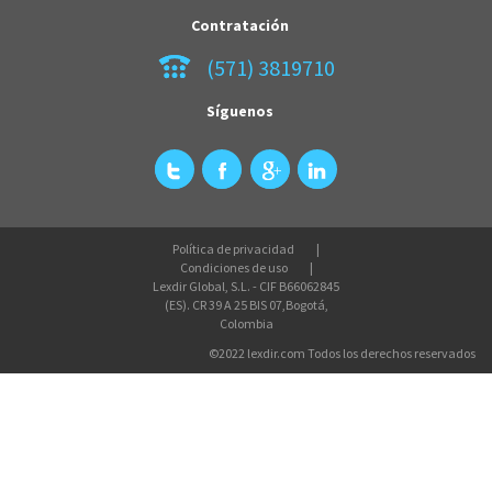
Contratación
(571) 3819710
Síguenos
Política de privacidad
Condiciones de uso
Lexdir Global, S.L. - CIF B66062845
(ES). CR 39 A 25 BIS 07,Bogotá,
Colombia
©2022 lexdir.com Todos los derechos reservados