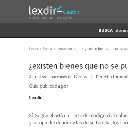
Colombia
La respuesta a tus dudas legales
BUSCA
informa
Lexdir
Busca información legal
¿existen bienes que no se 
¿existen bienes que no se 
Derecho Inmobil
Actualizado hace más de 12 años
Guía publicada por:
Lexdir
Sí. Según el artículo 1677 del código civil co
y la ropa del deudor y las de su familia; los li