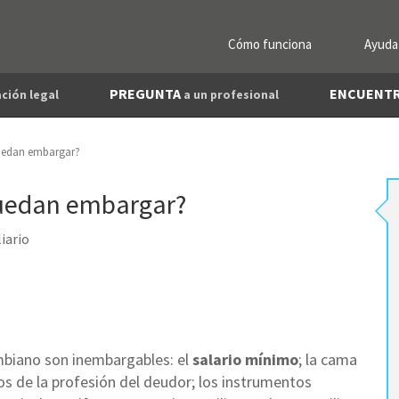
Cómo funciona
Ayuda
PREGUNTA
ENCUENT
ción legal
a un profesional
puedan embargar?
puedan embargar?
iario
lombiano son inembargables: el
salario mínimo
; la cama
bros de la profesión del deudor; los instrumentos