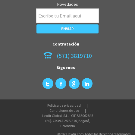
Novedades
Contratación
(571) 3819710
Síguenos
Política de privacidad
Condiciones de uso
Lexdir Global, S.L. - CIF B66062845
(ES). CR 39 A 25 BIS 07,Bogotá,
Colombia
©2022 lexdir.com Todos los derechos reservados