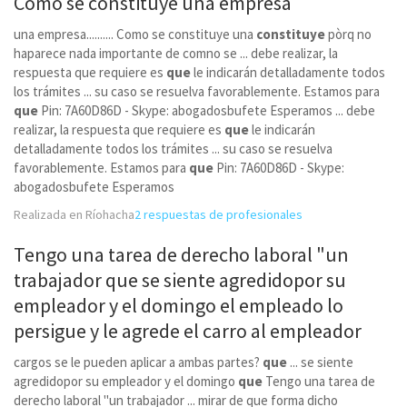
Como se
constituye
una empresa
una empresa.......... Como se constituye una
constituye
pòrq no
haparece nada importante de comno se ... debe realizar, la
respuesta que requiere es
que
le indicarán detalladamente todos
los trámites ... su caso se resuelva favorablemente. Estamos para
que
Pin: 7A60D86D - Skype: abogadosbufete Esperamos ... debe
realizar, la respuesta que requiere es
que
le indicarán
detalladamente todos los trámites ... su caso se resuelva
favorablemente. Estamos para
que
Pin: 7A60D86D - Skype:
abogadosbufete Esperamos
Realizada en Ríohacha
2 respuestas de profesionales
Tengo una tarea de derecho laboral "un
trabajador
que
se siente agredidopor su
empleador y el domingo el empleado lo
persigue y le agrede el carro al empleador
cargos se le pueden aplicar a ambas partes?
que
... se siente
agredidopor su empleador y el domingo
que
Tengo una tarea de
derecho laboral "un trabajador ... mirar de que forma dicho