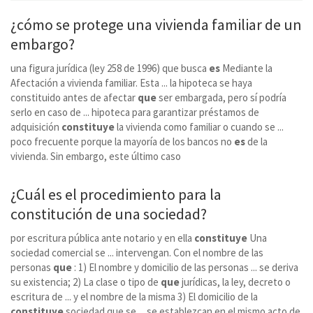
¿cómo se protege una vivienda familiar de un
embargo?
una figura jurídica (ley 258 de 1996) que busca
es
Mediante la
Afectación a vivienda familiar. Esta ... la hipoteca se haya
constituido antes de afectar
que
ser embargada, pero sí podría
serlo en caso de ... hipoteca para garantizar préstamos de
adquisición
constituye
la vivienda como familiar o cuando se ...
poco frecuente porque la mayoría de los bancos no
es
de la
vivienda. Sin embargo, este último caso
¿Cuál
es
el procedimiento para la
constitución de una sociedad?
por escritura pública ante notario y en ella
constituye
Una
sociedad comercial se ... intervengan. Con el nombre de las
personas
que
: 1) El nombre y domicilio de las personas ... se deriva
su existencia; 2) La clase o tipo de
que
jurídicas, la ley, decreto o
escritura de ... y el nombre de la misma 3) El domicilio de la
constituye
sociedad que se ... se establezcan en el mismo acto de