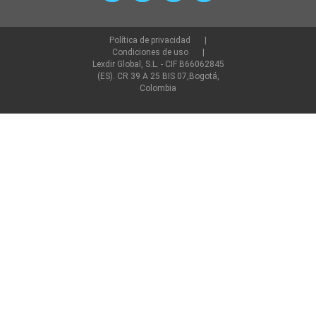
Política de privacidad
Condiciones de uso
Lexdir Global, S.L. - CIF B66062845
(ES). CR 39 A 25 BIS 07,Bogotá,
Colombia
©2022 lexdir.com Todos los derechos reservados