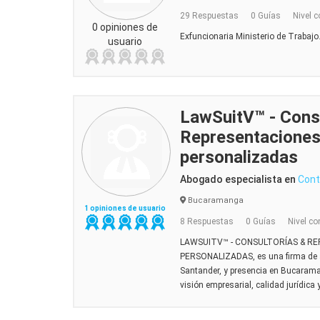
29 Respuestas
0 Guías
Nivel c
0 opiniones de
Exfuncionaria Ministerio de Trabajo. 
usuario
LawSuitV™ - Cons
Representaciones
personalizadas
Abogado especialista en
Cont
Bucaramanga
1 opiniones de usuario
8 Respuestas
0 Guías
Nivel co
LAWSUITV™ - CONSULTORÍAS & R
PERSONALIZADAS, es una firma de 
Santander, y presencia en Bucarama
visión empresarial, calidad jurídica 