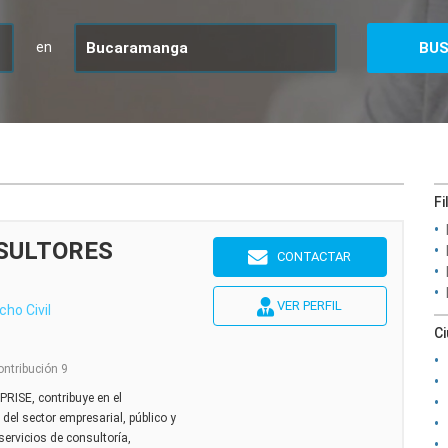
en
Fi
SULTORES
CONTACTAR
VER PERFIL
cho Civil
C
ontribución 9
E, contribuye en el
 del sector empresarial, público y
servicios de consultoría,