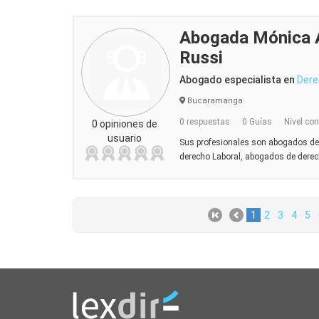
Abogada Mónica 
Russi
Abogado especialista en
Dere
Bucaramanga
0 respuestas
0 Guías
Nivel con
0 opiniones de
usuario
Sus profesionales son abogados de 
derecho Laboral, abogados de der
1
2
3
4
5