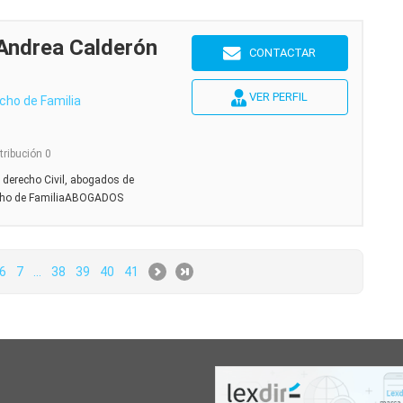
Andrea Calderón
CONTACTAR
VER PERFIL
cho de Familia
tribución 0
derecho Civil, abogados de
echo de FamiliaABOGADOS
6
7
...
38
39
40
41