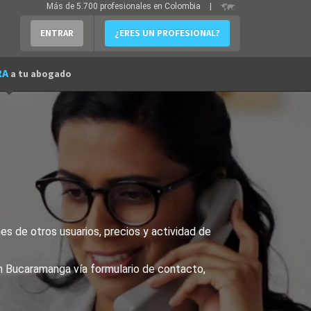
Más de 5.700 profesionales en Colombia
|
ENTRAR
¿ERES UN PROFESIONAL?
RA
a tu abogado
s de otros usuarios, precios y actividad de
en Bucaramanga vía formulario de contacto,