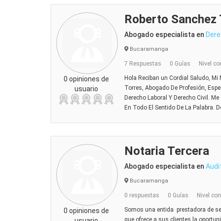
Roberto Sanchez 
Abogado especialista en
Dere
Bucaramanga
7 Respuestas
0 Guías
Nivel co
Hola Reciban un Cordial Saludo, M
0 opiniones de
Torres, Abogado De Profesión, Espe
usuario
Derecho Laboral Y Derecho Civil. Me
En Todo El Sentido De La Palabra. D
Notaria Tercera
Abogado especialista en
Audi
Bucaramanga
0 respuestas
0 Guías
Nivel con
Somos una entida prestadora de serv
0 opiniones de
que ofrece a sus clientes la oportu
usuario