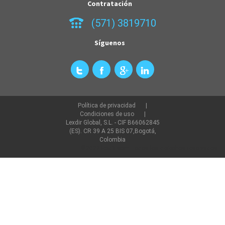
Contratación
(571) 3819710
Síguenos
Política de privacidad
Condiciones de uso
Lexdir Global, S.L. - CIF B66062845
(ES). CR 39 A 25 BIS 07,Bogotá,
Colombia
©2022 lexdir.com Todos los derechos reservados