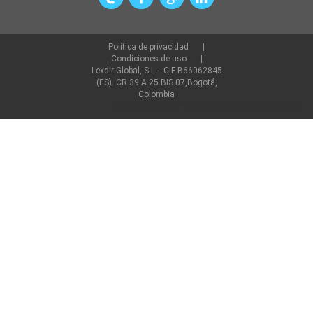
Política de privacidad
Condiciones de uso
Lexdir Global, S.L. - CIF B66062845
(ES). CR 39 A 25 BIS 07,Bogotá,
Colombia
©2022 lexdir.com Todos los derechos reservados