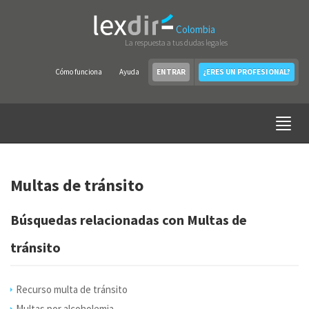
Colombia
La respuesta a tus dudas legales
Cómo funciona
Ayuda
ENTRAR
¿ERES UN PROFESIONAL?
Multas de tránsito
Búsquedas relacionadas con Multas de
tránsito
Recurso multa de tránsito
Multas por alcoholemia