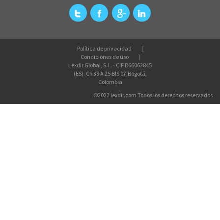
Política de privacidad
Condiciones de uso
Lexdir Global, S.L. - CIF B66062845
(ES). CR 39 A 25 BIS 07,Bogotá,
Colombia
©2022 lexdir.com Todos los derechos reservados