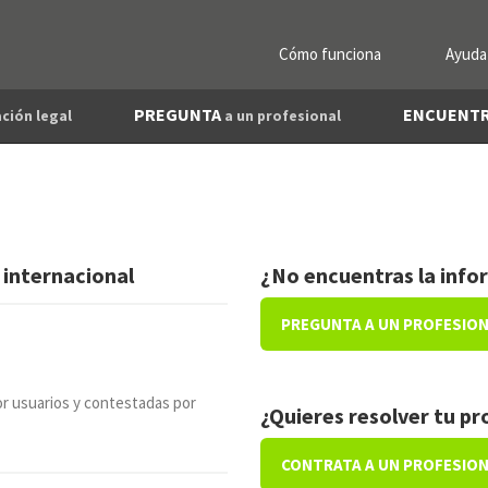
Cómo funciona
Ayuda
PREGUNTA
ENCUENT
ción legal
a un profesional
 internacional
¿No encuentras la info
PREGUNTA A UN PROFESIO
r usuarios y contestadas por
¿Quieres resolver tu p
CONTRATA A UN PROFESIO