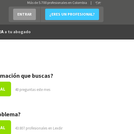
Más de 5.700 profesionales en Colombia
|
ENTRAR
¿ERES UN PROFESIONAL?
RA
a tu abogado
rmación que buscas?
NAL
40 preguntas este mes
roblema?
NAL
43.807 profesionales en Lexdir