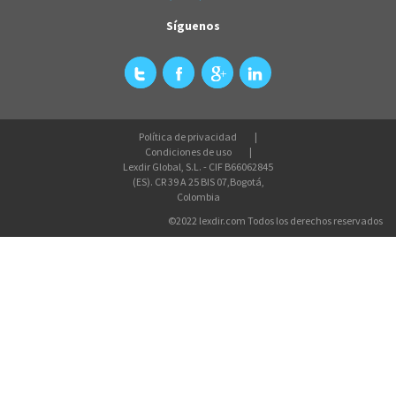
Síguenos
Política de privacidad
Condiciones de uso
Lexdir Global, S.L. - CIF B66062845
(ES). CR 39 A 25 BIS 07,Bogotá,
Colombia
©2022 lexdir.com Todos los derechos reservados