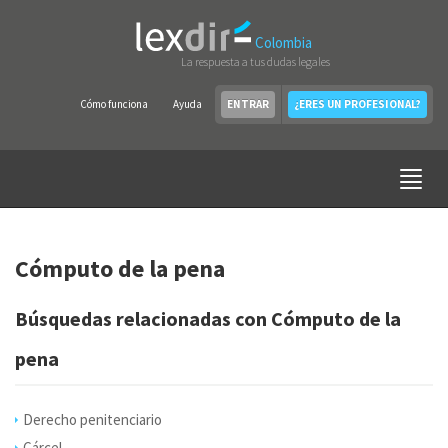
Colombia
La respuesta a tus dudas legales
Cómo funciona
Ayuda
ENTRAR
¿ERES UN PROFESIONAL?
Cómputo de la pena
Búsquedas relacionadas con Cómputo de la
pena
Derecho penitenciario
Cárcel