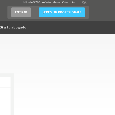
Más de 5.700 profesionales en Colombia
|
ENTRAR
¿ERES UN PROFESIONAL?
RA
a tu abogado