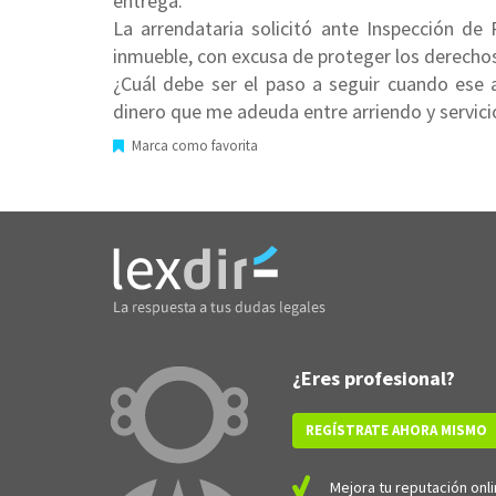
entrega.
La arrendataria solicitó ante Inspección de
inmueble, con excusa de proteger los derechos 
¿Cuál debe ser el paso a seguir cuando ese
dinero que me adeuda entre arriendo y servici
Marca como favorita
¿Eres profesional?
REGÍSTRATE AHORA MISMO
Mejora tu reputación onli