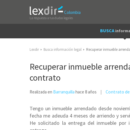
Colombia
La respuesta a tus dudas legales
BUSCA
informa
Lexdir
Busca información legal
Recuperar inmueble arrend
Recuperar inmueble arrend
contrato
Contrato de
Realizada en
Barranquilla
hace 8 años
Tengo un inmueble arrendado desde noviembr
fecha me adeuda 4 meses de arriendo y serv
He solicitado la entrega del inmueble por