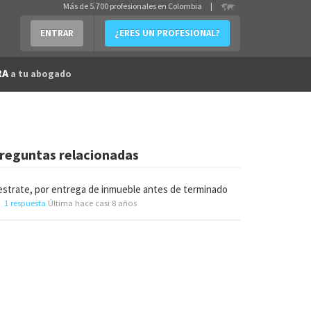
Más de 5.700 profesionales en Colombia
|
ENTRAR
¿ERES UN PROFESIONAL?
RA
a tu abogado
reguntas relacionadas
strate, por entrega de inmueble antes de terminado
1 respuesta
Última hace casi 8 años