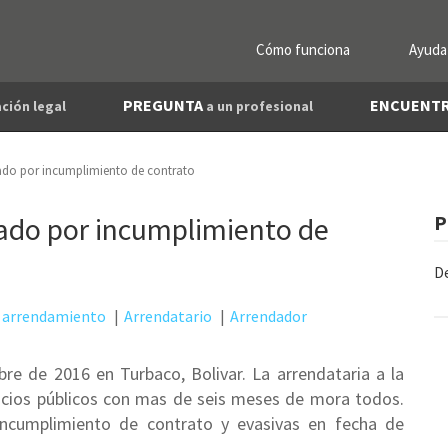
Cómo funciona
Ayuda
PREGUNTA
ENCUENT
ción legal
a un profesional
ado por incumplimiento de contrato
ado por incumplimiento de
P
De
 arrendamiento
Arrendatario
Arrendador
e de 2016 en Turbaco, Bolivar. La arrendataria a la
icios públicos con mas de seis meses de mora todos.
 incumplimiento de contrato y evasivas en fecha de